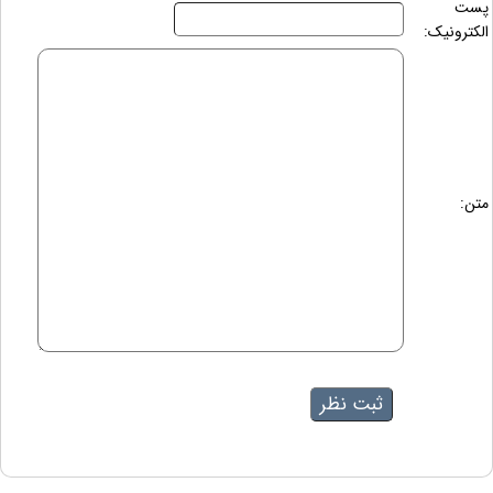
پست
الکترونیک:
متن: