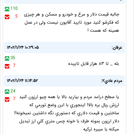
110
جالبه قیمت دلار و مرغ و خودرو و مسکن و هر چیزی
5
که فکرشو کنید مورد تایید آقایون نیست ولی در عمل
همینه که هست !
عرفان:
۱۴۰۲/۱/۲۴ ۱۰:۲۹:۰۵
35
بله _ تا ۸۳ هزار قابل تاییده
7
مردم عادي٢:
۱۴۰۲/۱/۲۴ ۱۱:۱۴:۵۲
24
يا سطح درامد مردم و بياريد بالا يا همه چيو ارزون كنيد
7
ارزش ريال بره بالا! اينجوري با اين وضع تورمي كه
ساختين و قيمت دلاري كه دستوري نگه داشتين نميخونه!!
دلار ارزون بمونه طرف با خونه چس متري كلي ارز تبديل
ميكنه يا ميبره تركيه