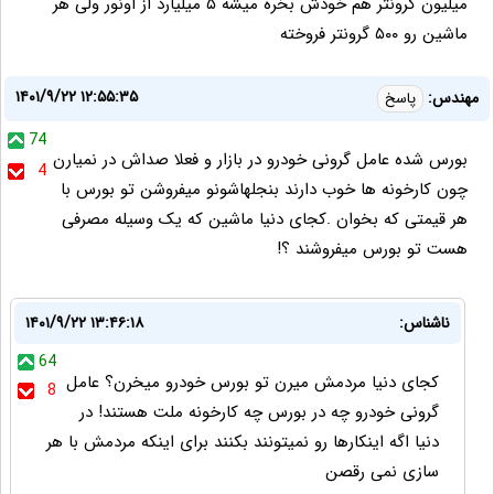
میلیون گرونتر هم خودش بخره میشه ۵ میلیارد از اونور ولی هر
ماشین رو ۵۰۰ گرونتر فروخته
۱۴۰۱/۹/۲۲ ۱۲:۵۵:۳۵
مهندس:
پاسخ
74
بورس شده عامل گرونی خودرو در بازار و فعلا صداش در نمیارن
4
چون کارخونه ها خوب دارند بنجلهاشونو میفروشن تو بورس با
هر قیمتی که بخوان .کجای دنیا ماشین که یک وسیله مصرفی
هست تو بورس میفروشند ؟!
ناشناس:
۱۴۰۱/۹/۲۲ ۱۳:۴۶:۱۸
64
کجای دنیا مردمش میرن تو بورس خودرو میخرن؟ عامل
8
گرونی خودرو چه در بورس چه کارخونه ملت هستند! در
دنیا اگه اینکارها رو نمیتونند بکنند برای اینکه مردمش با هر
سازی نمی رقصن