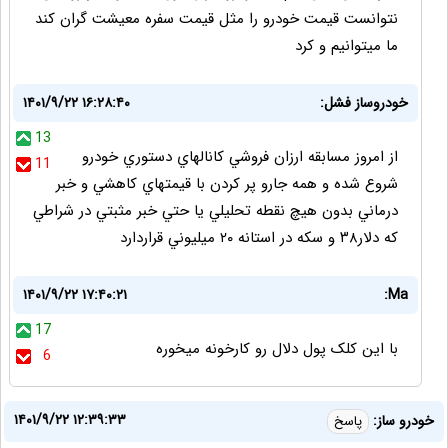
نتوانست قیمت خودرو را مثل قیمت سفره معیشت گران کند
ما میتوانیم و کرد
خودروساز فشل:
۱۴۰۱/۹/۲۲ ۱۶:۲۸:۴۰
13
از امروز مسابقه ارزان فروشي كانالهاي دستوري خودرو
11
شروع شده و همه جارو پر كردن با قيمتهاي كاهشي و خبر
درماني بدون هيچ نقطه تحليلي يا حتي خبر مثبتي در شراطي
كه دلار٣٨ و سكه در استانه ٢٠ ميليوني قراردارد
۱۴۰۱/۹/۲۲ ۱۷:۴۰:۲۱
Ma:
17
با این کلک پول دلال رو کارخونه میخوره
6
۱۴۰۱/۹/۲۲ ۱۲:۳۹:۳۳
خودرو ساز:
پاسخ