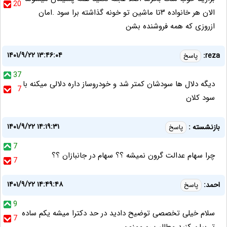
20
الان هر خانواده ۳تا ماشین تو خونه گذاشته برا سود .امان
ازروزی که همه فروشنده بشن
۱۴۰۱/۹/۲۲ ۱۳:۴۶:۰۴
reza:
پاسخ
37
دیگه دلال ها سودشان کمتر شد و خودروساز داره دلالی میکنه با
7
سود کلان
۱۴۰۱/۹/۲۲ ۱۴:۱۹:۳۱
بازنشسته :
پاسخ
7
چرا سهام عدالت گرون نمیشه ؟؟ سهام در جانبازان ؟؟
7
۱۴۰۱/۹/۲۲ ۱۴:۴۹:۴۸
احمد:
پاسخ
9
سلام خیلی تخصصی توضیح دادید در حد دکترا میشه یکم ساده
7
تر بیان کنید مطالب رو ممنون