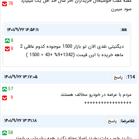
مفته مفت خوشبحال خریداران اخر سال حد اقل یک میلیارد
78
سود میبرن
۱۴۰۱/۹/۲۲ ۱۶:۵۶:۱۱
aa:
8
دیگنیتی نقدی الان تو بازار 1500 موجوده کدوم عاقلی 2
8
ماهه خریده با این قیمت (1342+9% +43 = 1500 )
۱۴۰۱/۹/۲۲ ۱۳:۱۷:۰۵
114:
پاسخ
57
مردم با عرضه در خودرو مخالف هستند
9
+++++++++++++++++
۱۴۰۱/۹/۲۲ ۱۳:۴۱:۱۸
غلامرضا:
پاسخ
58
بزارید خوب ملت بخرند اصلا عجله نکنید همه پشیمان میشوند