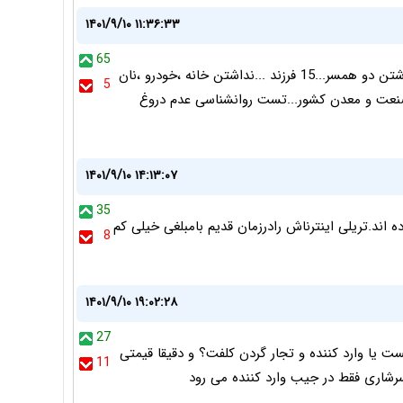
۱۴۰۱/۹/۱۰ ۱۱:۳۶:۳۳
65
والا در خودرو سواری که یه سری شروط قراره اضافه کنن...داشتن دو همسر...15 فرزند ...نداشتن خانه ،خودرو ،نان
5
 صنعت و معدن کشور...تست روانشناسی عدم دروغ
۱۴۰۱/۹/۱۰ ۱۴:۱۳:۰۷
35
 اند.تریلی اینترناش رادرزمان قدیم بامبلغی خیلی کم
8
۱۴۰۱/۹/۱۰ ۱۹:۰۲:۲۸
27
صرف کننده هست یا وارد کننده و تجار گردن کلفت؟ و دقیقا قیمتی
11
اری فقط در جیب وارد کننده می رود