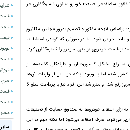
خودرو درباره سازوکار اسقاط خودرو، گفت: براساس ماده 10 قانون ساماندهی صنعت خودرو به ازای شماره‌گذاری هر
شرایط
قیمت سک
قیمت ج
د: براساس لایحه مذکور و تصمیم امروز مجلس مکانیزم
قیمت سکه
دهی صنعت خودرو باید اجرایی شود اما در صورتی که گواهی اسقاط به
تویوتا bZ5 برای نخستین بار وارد بازار ای
قیمت سک
 به رفع مشکل کامیون‌داران و دارندگان کشنده‌ها و
فروش فور
 خودروها وارد کشور شده اما با وجود اینکه دو سال از واردات آن‌ها
طرح ج
می‌گذرد اما هنوز شماره گذاری نشده‌اند که این مشکل نیز امروز رفع شد و مقرر شد این افراد نیز با پرداخت مبلغ 5
قیمت سک
قیمت سک
 به ازای اسقاط خودروها به صندوق حمایت از تحقیقات
محبوب
یز می‌شود، صرف اسقاط می‌شود اما نکته مهم در این
سایر 
ایی مانند موتور سیکلت و توجه به حوزه حمل و نقل در