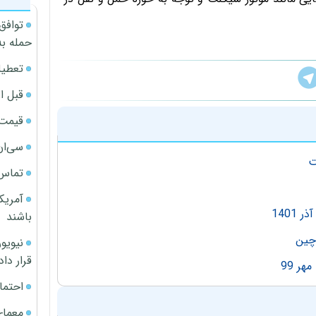
توافق
حمله به
تعطیل
قبل ا
قیمت آپار
سی‌ان
تماس 
آمریک
140
باشند
قرار داد
ر 99
احتما
معمای