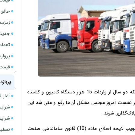
قیمت نف
خالق ChatGPT زیر ذره‌بین وزارت دادگستری آمر
زمزمه
جدیدتر
تعداد
پروازهای 
قیمت سکه
پربازد
رئیس کمیسیون صنایع و معادن مجلس گفت: با وجود اینکه دو سال از واردات 15 هزار دستگاه کامیون و کشنده
آغاز فروش فوری 
 در نشست امروز مجلس مشکل آن‌ها رفع و مقرر شد این
شرایط فروش 
شرایط فرو
مصطفی طاهری در گفت‌وگو با خانه ملت با اشاره به تصویب لایحه اصلاح ماده (10) قانون ساماندهی صنعت
تعطیلی ادا