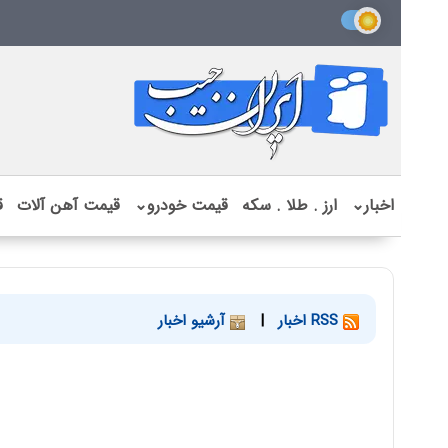
اخبار
⌄
ارز . طلا . سکه
قیمت خودرو
⌄
قیمت آهن آلات
ق
RSS اخبار
|
آرشیو اخبار