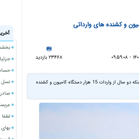
یون و کشنده های وارداتی
آخرین
بخشنامه ف
۲۳۴۶۸ بازدید
جزئیا
حساب‌
نسل ج
رئیس کمیسیون صنایع و معادن مجلس گفت: با وجود اینکه دو سال از واردات 15 هزار دستگاه کامیون و کشنده
صادرا
عربست
لطفا د
بهای 