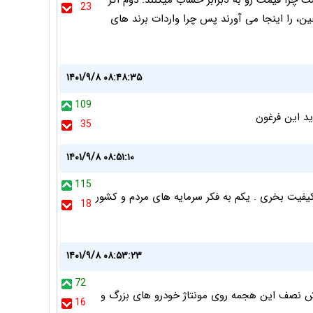
کپی Ram trx با دو برابر قیمت, یک سوال اگر مبنا تولید هست چرا قیمت رو به 3برابر حساب میکنند. دوم اگر
23
ن، را اینجا می آورند پس چرا واردات برند های
۱۴۰۱/۹/۸ ۰۸:۴۸:۳۵
109
د این فرغون
35
۱۴۰۱/۹/۸ ۰۸:۵۱:۱۰
115
کیفیت بخری . یکم به فکر سرمایه های مردم و کشور
18
۱۴۰۱/۹/۸ ۰۸:۵۳:۲۳
72
 نصف این هجمه روی مونتاژ خودرو های بزرگ و
16