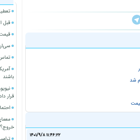
تعطیل
قبل ا
قیمت آپار
سی‌ان
تماس 
آمریک
باشند
م شد
قرار داد
قیمت
احتما
معمای
خروج؟
۱۴۰۱/۹/۸ ۱۱:۴۶:۲۲
ترامپ