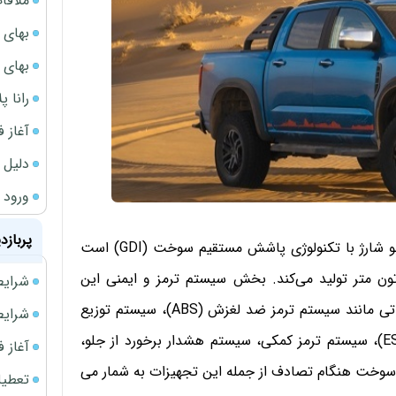
ملاقات 
بهای 
بهای 
رانا پ
آغاز فروش فوری 
دلیل 
ورود سه 
پربازد
پیکاپ G9 در بخش قوای فنی از یک پیشرانه ۲ لیتری توربو شارژ با تکنولوژی پاشش مستقیم سوخت (GDI) است
 حدود ۲۰۰ اسب بخار و گشتاور بالای ۳۶۵ نیوتون متر تولید می‌کند. بخش سیستم ترمز و ایمنی این
شرایط فروش 
خودرو از لیست بلند بالایی از تجهیزات بهره می‌برد. تجهیزاتی مانند سیستم ترمز ضد لغزش (ABS)، سیستم توزیع
شرایط فرو
الکترونیکی نیروی ترمز (EBD)، سیستم کنترل پایداری (ESC)، سیستم ترمز کمکی، سیستم هشدار برخورد از جلو،
آغاز فروش فوری 
وخت هنگام تصادف از جمله این تجهیزات به شمار می
تعطیلی ادا