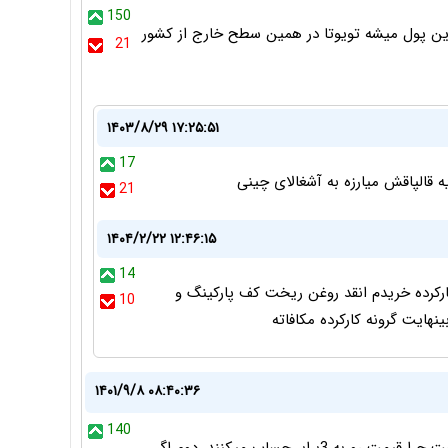
150
زار ایران! با نصف این پول میشه تویوتا در همین سطح خارج از کشور
21
۱۴۰۳/۸/۲۹ ۱۷:۲۵:۵۱
17
 قالپاقش میارزه به آشغالای چینی
21
۱۴۰۴/۲/۲۲ ۱۲:۴۶:۱۵
14
 هایلوکس کارکرده که میگی من تویوتا rav 4 کارکرده خریدم انقد روغن ریخت کف پارکینگ و
10
ایت گرونه کارکرده مکافاته
۱۴۰۱/۹/۸ ۰۸:۴۰:۳۶
140