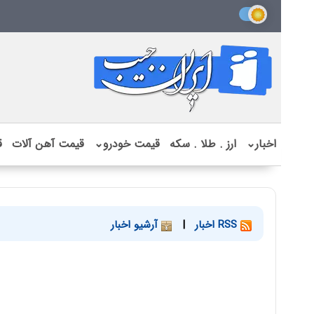
اخبار
⌄
ارز . طلا . سکه
قیمت خودرو
⌄
قیمت آهن آلات
ق
RSS اخبار
|
آرشیو اخبار