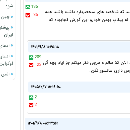
شود
186
تند که شاخصه های منحصربفرد داشته باشند همه
35
چین ا
ه پیکاپ بهمن خودرو این گورش کجابوده که
پیشنه
ایران
ادعای
۱۴۰۱/۹/۸ ۱۱:۲۵:۱۸
ادعای 
209
ملت ایران محکوم به خرید گران و حقوق ارزان شدن . الان 52 سالم ه هرچی فکر میکنم جز ایام بچه گی
اوکراین
23
وس داری سانسور نکن .
انس ج
۱۴۰۵/۲/۷ ۱۵:۱۹:۵۰
2
2
۱۴۰۱/۹/۸ ۰۸:۲۳:۵۲