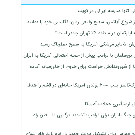
ی تنها مدرسه ایرانی در کویت
ز شروع آیلتس، سطح واقعی زبان انگلیسی خود را بدانید
تمان در منطقه 22 تهران چقدر است؟
‌ان: ذخایر موشکی آمریکا به سطح خطرناک رسید
بن‌سلمان با ترامپ پیش از حمله احتمالی آمریکا به ایران
ا از شهروندانش خواست برای خروج از خاورمیانه آماده
نیویورک‌تایمز: بمب ۲۰۰۰ پوندی آمریکا خانه‌ای در قشم را هدف
ل ازسرگیری حملات آمریکا
 جنگ ایران برای ترامپ؛ تشدید درگیری یا یافتن راه
: حماس برای تشکیل دولت جدید در غزه باید خلع سلاح