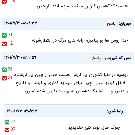
8
هستید؟؟؟همین کارا رو میکنید مردم انقد ناراحتن
۱۴۰۱/۷/۳ ۰۸:۰۸:۳۳
مهربان:
پاسخ
71
خدا روس ها رو بیامرزه ارابه های مرگ در انتظارشونه
12
۱۴۰۱/۷/۳ ۰۸:۲۲:۵۹
بس که شیرینی:
پاسخ
96
روسیه در دنیا کشوری بی ارزش هست حتی از چین بی ارزشتره
21
. لااقل غربیها میرن چین برای سرمایه گذاری و گردش و تفریح
و دنس و .... اما یک دهمش به روسیه نفرین شده نمیرن
رضا شین:
۱۴۰۱/۷/۳ ۱۲:۰۹:۱۳
14
جوک سال بود، کلی خندیدیم
37