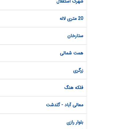
شهرک استقلال
20 متری لاله
ستارخان
همت شمالی
زرگری
فلکه هنگ
معالی آباد - گلدشت
بلوار رازی