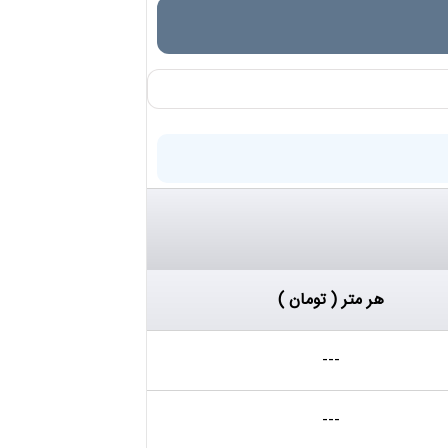
هر متر ( تومان )
---
---