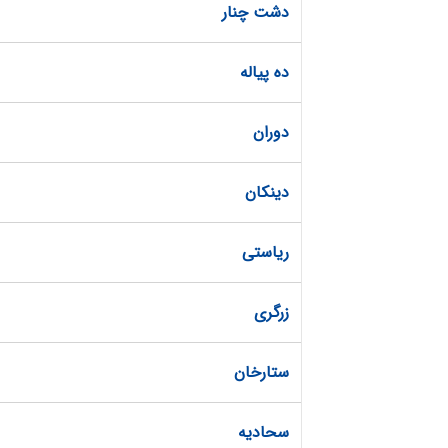
دشت چنار
ده پیاله
دوران
دینکان
ریاستی
زرگری
ستارخان
سحادیه