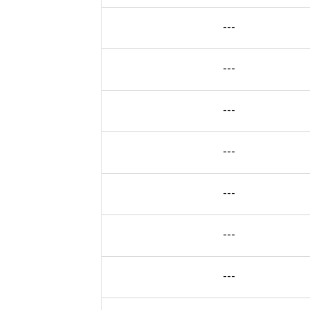
---
---
---
---
---
---
---