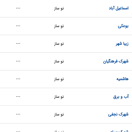
اسماعیل آباد
نو ساز
---
بوعکی
نو ساز
---
زیبا شهر
نو ساز
---
شهرک فرهنگیان
نو ساز
---
هاشمیه
نو ساز
---
آب و برق
نو ساز
---
شهرک نجفی
نو ساز
---