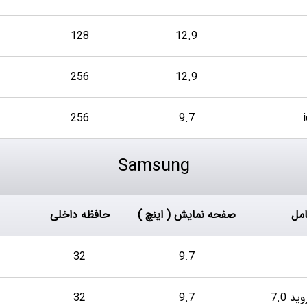
128
12.9
256
12.9
256
9.7
Samsung
مل
صفحه نمایش ( اینچ )
حافظه داخلی
32
9.7
32
9.7