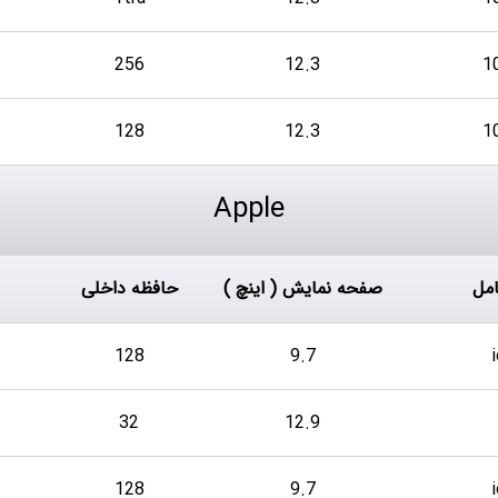
256
12.3
128
12.3
Apple
مل
صفحه نمایش ( اینچ )
حافظه داخلی
128
9.7
32
12.9
128
9.7