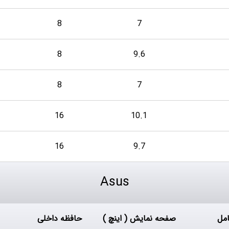
8
7
8
9.6
8
7
16
10.1
16
9.7
Asus
مل
صفحه نمایش ( اینچ )
حافظه داخلی