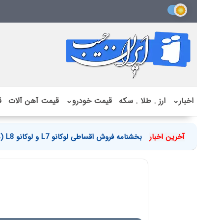
اخبار
⌄
ارز . طلا . سکه
قیمت خودرو
⌄
قیمت آهن آلات
ق
آخرین اخبار
بخشنامه فروش اقساطی لوکانو L7 و لوکانو L8 (مرداد 1405)