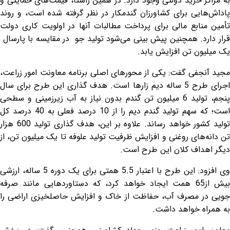
به مراکز خرید دولتی وجود دارد. در همین راستا، قیمت‌های حمایتی و
پاداش‌هایی برای کشاورزان گندمکار در نظر گرفته شده است، و روند
تأمین منابع مالی برای پرداخت مطالبات آنها در اولویت کاری دولت
قرار دارد. همچنین پیش بینی می‌شود تولید جو در مقایسه با پارسال
یک میلیون تن افزایش یابد.
مجید آنجفی گفت: یکی از محور‌های اصلی برنامه معاونت امور زراعت،
اجرای طرح 5 ساله دیم زار‌ها است. هدف گذاری این طرح برای سال
پنجم، تولید 6 میلیون تن گندم بدون نیاز به آب زیرزمینی و سطحی
است؛ که سهم تولید گندم دیم را از 10 درصد فعلی به 40 درصد کل
تولید کشور خواهد رساند. علاوه بر این، هدف گذاری تولید 600 هزار
تن دانه‌های روغنی و افزایش ظرفیت تولید علوفه تا یک میلیون تن، از
دیگر اهداف کلان این طرح است.
وی افزود: این طرح با اعتبار 5.5 همتی برای یک دوره 5 ساله، ارزشی
بیش از65 همت ایجاد خواهد کرد، که دستاورد‌هایی مانند صرفه
جویی در مصرف آب، حفاظت از خاک و افزایش حاصلخیزی اراضی را
به همراه خواهد داشت.