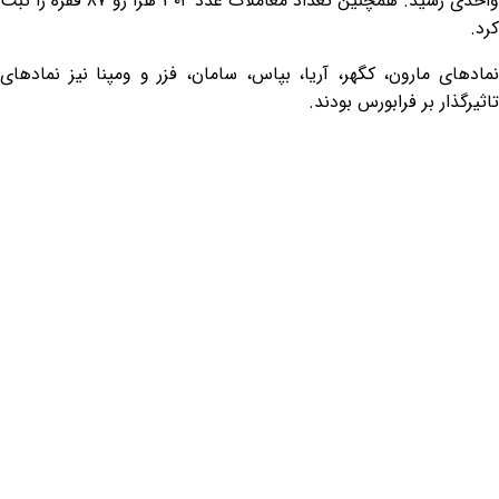
واحدی رسید. همچنین تعداد معاملات عدد ۳۰۲ هزا رو ۸۷ فقره را ثبت
کرد.
نمادهای مارون، کگهر، آریا، بپاس، سامان، فزر و ومپنا نیز نمادهای
تاثیرگذار بر فرابورس بودند.